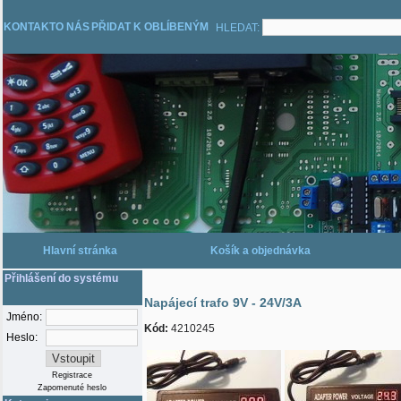
KONTAKT
O NÁS
PŘIDAT K OBLÍBENÝM
HLEDAT:
Hlavní stránka
Košík a objednávka
Přihlášení do systému
Napájecí trafo 9V - 24V/3A
Jméno:
Kód:
4210245
Heslo:
Registrace
Zapomenuté heslo