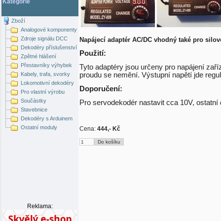
Kategorie
Zboží
Analogové komponenty
Zdroje signálu DCC
Napájecí adaptér AC/DC vhodný také pro silov
Dekodéry příslušenství
Použití:
Zpětné hlášení
Přestavníky výhybek
Tyto adaptéry jsou určeny pro napájení zaří
Kabely, trafa, svorky
proudu se nemění. Výstupní napětí jde regul
Lokomotivní dekodéry
Doporučení:
Pro vlastní výrobu
Součástky
Pro servodekodér nastavit cca 10V, ostatní
Stavebnice
Dekodéry s Arduinem
Ostatní moduly
Cena:
444,- Kč
Reklama: