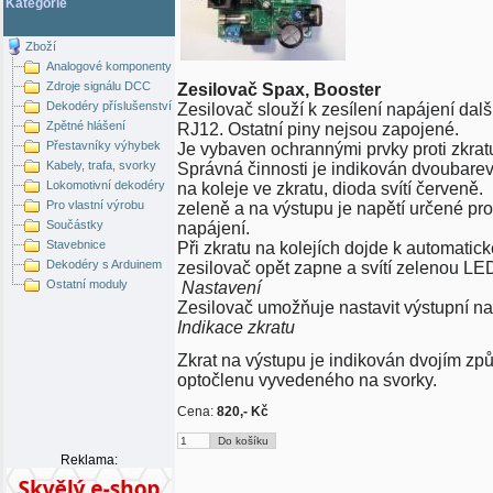
Kategorie
Zboží
Analogové komponenty
Zdroje signálu DCC
Zesilovač Spax, Booster
Dekodéry příslušenství
Zesilovač slouží k zesílení napájení dalš
Zpětné hlášení
RJ12. Ostatní piny nejsou zapojené.
Přestavníky výhybek
Je vybaven ochrannými prvky proti zkratu
Kabely, trafa, svorky
Správná činnosti je indikován dvoubare
Lokomotivní dekodéry
na koleje ve zkratu, dioda svítí červeně
Pro vlastní výrobu
zeleně a na výstupu je napětí určené pro
Součástky
napájení.
Stavebnice
Při zkratu na kolejích dojde k automati
Dekodéry s Arduinem
zesilovač opět zapne a svítí zelenou LE
Ostatní moduly
Nastavení
Zesilovač umožňuje nastavit výstupní na
Indikace zkratu
Zkrat na výstupu je indikován dvojím zp
optočlenu vyvedeného na svorky.
Cena:
820,- Kč
Reklama: