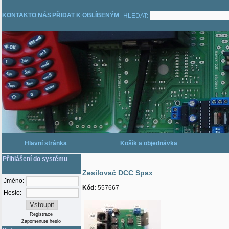
KONTAKT
O NÁS
PŘIDAT K OBLÍBENÝM
HLEDAT:
Hlavní stránka
Košík a objednávka
Přihlášení do systému
Zesilovač DCC Spax
Jméno:
Kód:
557667
Heslo:
Registrace
Zapomenuté heslo